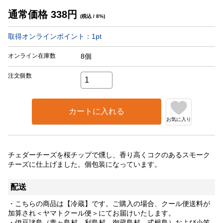
通常価格
338
円
(税込 / 8%)
取得オンラインポイント：
1
pt
オンライン在庫数
8個
注文個数
カートに入れる
お気に入り
チェダーチーズを桜チップで燻し、香り高くコクのあるスモーク
チーズに仕上げました。個包装になっています。
配送
・こちらの商品は【冷蔵】です。ご購入の場合、クール便送料が
加算され＜ヤマトクール便＞にてお届けいたします。
・伊豆諸島（青ヶ島村、利島村、御蔵島村、式根島）および小笠