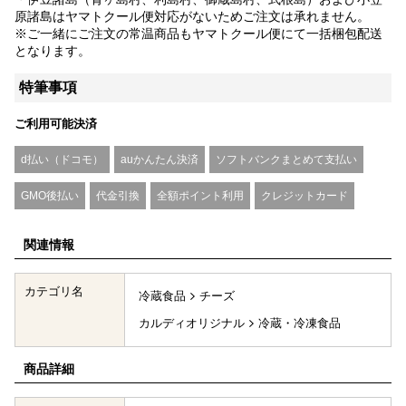
原諸島はヤマトクール便対応がないためご注文は承れません。
※ご一緒にご注文の常温商品もヤマトクール便にて一括梱包配送
となります。
特筆事項
ご利用可能決済
d払い（ドコモ）
auかんたん決済
ソフトバンクまとめて支払い
GMO後払い
代金引換
全額ポイント利用
クレジットカード
関連情報
カテゴリ名
冷蔵食品
チーズ
カルディオリジナル
冷蔵・冷凍食品
商品詳細