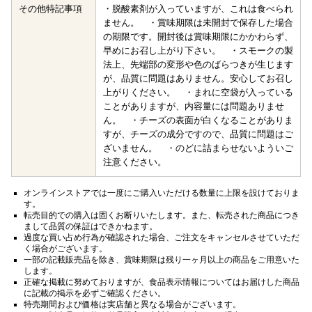
その他特記事項
・脱酸素剤が入っていますが、これは食べられ
ません。 ・賞味期限は未開封で保存した場合
の期限です。開封後は賞味期限にかかわらず、
早めにお召し上がり下さい。 ・スモークの製
法上、先端部の変形や色のばらつきが生じます
が、品質に問題はありません。安心してお召し
上がりください。 ・まれに空袋が入っている
ことがありますが、内容量には問題ありませ
ん。 ・チーズの表面が白くなることがありま
すが、チーズの成分ですので、品質に問題はご
ざいません。 ・のどに詰まらせないよういご
注意ください。
オンラインストアでは一度にご購入いただける数量に上限を設けておりま
す。
転売目的での購入は固くお断りいたします。また、転売された商品につき
まして品質の保証はできかねます。
過度な買い占め行為が確認された場合、ご注文をキャンセルさせていただ
く場合がございます。
一部の記載販売品を除き、賞味期限は残り一ヶ月以上の商品をご用意いた
します。
正確な掲載に努めておりますが、食品表示情報についてはお届けした商品
に記載の掲示を必ずご確認ください。
特売期間および価格は実店舗と異なる場合がございます。