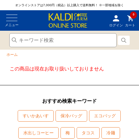
オンラインストアは7,000円（税込）以上購入で送料無料！
※一部地域を除く
0
メニュー
ログイン
カート
ホーム
この商品は現在お取り扱いしておりません
おすすめ検索キーワード
すいかあいす
保冷バッグ
エコバッグ
水出しコーヒー
梅
タコス
冷麺