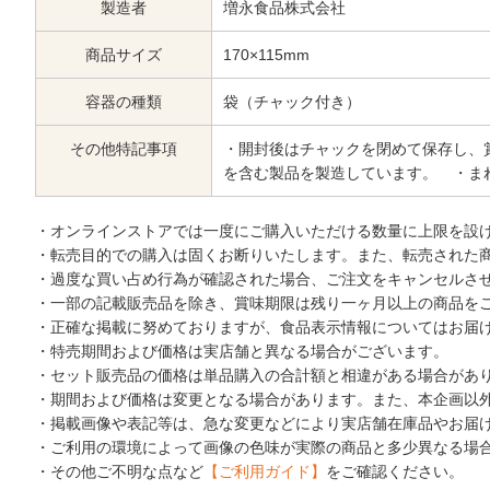
製造者
増永食品株式会社
商品サイズ
170×115mm
容器の種類
袋（チャック付き）
その他特記事項
・開封後はチャックを閉めて保存し、
を含む製品を製造しています。 ・ま
・オンラインストアでは一度にご購入いただける数量に上限を設
・転売目的での購入は固くお断りいたします。また、転売された
・過度な買い占め行為が確認された場合、ご注文をキャンセルさ
・一部の記載販売品を除き、賞味期限は残り一ヶ月以上の商品を
・正確な掲載に努めておりますが、食品表示情報についてはお届
・特売期間および価格は実店舗と異なる場合がございます。
・セット販売品の価格は単品購入の合計額と相違がある場合があ
・期間および価格は変更となる場合があります。また、本企画以
・掲載画像や表記等は、急な変更などにより実店舗在庫品やお届
・ご利用の環境によって画像の色味が実際の商品と多少異なる場
・その他ご不明な点など
【ご利用ガイド】
をご確認ください。