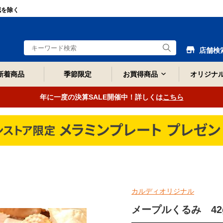
域を除く
店舗検
新着商品
季節限定
お買得商品
オリジナ
年に一度の決算SALE開催中！詳しくは
こちら
カルディオリジナル
メープルくるみ 42g