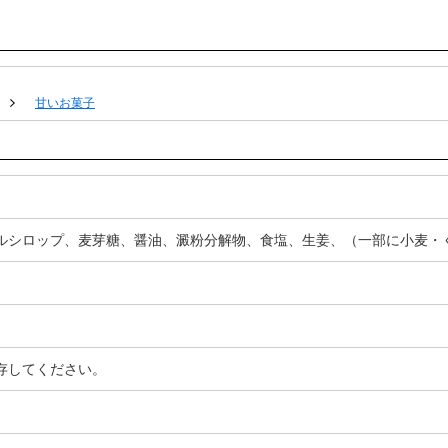
甘いお菓子
ルシロップ、麦芽糖、醤油、澱粉分解物、食塩、生姜、（一部に小麦・
存してください。