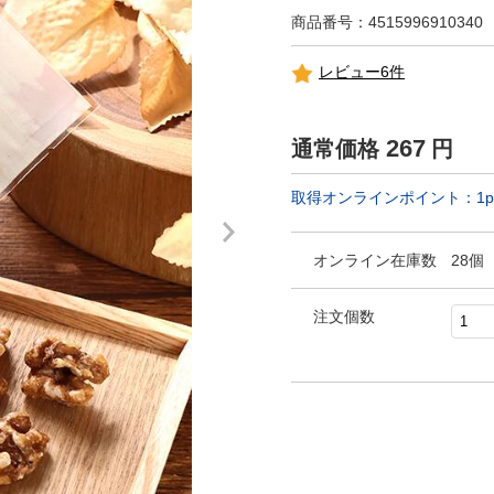
商品番号：4515996910340
レビュー6件
267
通常価格
円
取得オンラインポイント：
1
p
オンライン在庫数
28個
注文個数