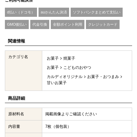
ご利用可能決済
d払い（ドコモ）
auかんたん決済
ソフトバンクまとめて支払い
GMO後払い
代金引換
全額ポイント利用
クレジットカード
関連情報
カテゴリ名
お菓子
焼菓子
お菓子
こどものおやつ
カルディオリジナル
お菓子・おつまみ
甘いお菓子
商品詳細
原材料名
掲載画像よりご確認ください
内容量
7枚（個包装）