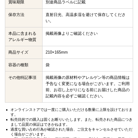
賞味期限
別途商品ラベルに記載
保存方法
直射日光、高温多湿を避けて保存してくださ
い。
本品に含まれる
掲載画像よりご確認ください
アレルギー物質
商品サイズ
210×165mm
容器の種類
袋
その他特記事項
掲載画像の原材料やアレルゲン等の商品情報は
予告なく変更になる場合がございます。ご利用
前、お召し上がりになる前にお届けした商品の
記載内容を必ずご確認ください。
オンラインストアでは一度にご購入いただける数量に上限を設けておりま
す。
転売目的での購入は固くお断りいたします。また、転売された商品につき
まして品質の保証はできかねます。
過度な買い占め行為が確認された場合、ご注文をキャンセルさせていただ
く場合がございます。