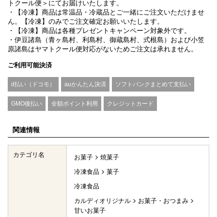
トクール便＞にてお届けいたします。
・【冷凍】商品は常温品・冷蔵品とご一緒にご注文いただけませ
ん。【冷凍】のみでご注文確定お願いいたします。
・【冷凍】商品は各種プレゼントキャンペーン対象外です。
・伊豆諸島（青ヶ島村、利島村、御蔵島村、式根島）および小笠
原諸島はヤマトクール便対応がないためご注文は承れません。
ご利用可能決済
d払い（ドコモ）
auかんたん決済
ソフトバンクまとめて支払い
GMO後払い
全額ポイント利用
クレジットカード
関連情報
カテゴリ名
お菓子
焼菓子
冷凍食品
菓子
冷凍食品
カルディオリジナル
お菓子・おつまみ
甘いお菓子