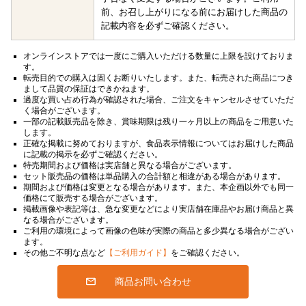
前、お召し上がりになる前にお届けした商品の
記載内容を必ずご確認ください。
オンラインストアでは一度にご購入いただける数量に上限を設けておりま
す。
転売目的での購入は固くお断りいたします。また、転売された商品につき
まして品質の保証はできかねます。
過度な買い占め行為が確認された場合、ご注文をキャンセルさせていただ
く場合がございます。
一部の記載販売品を除き、賞味期限は残り一ヶ月以上の商品をご用意いた
します。
正確な掲載に努めておりますが、食品表示情報についてはお届けした商品
に記載の掲示を必ずご確認ください。
特売期間および価格は実店舗と異なる場合がございます。
セット販売品の価格は単品購入の合計額と相違がある場合があります。
期間および価格は変更となる場合があります。また、本企画以外でも同一
価格にて販売する場合がございます。
掲載画像や表記等は、急な変更などにより実店舗在庫品やお届け商品と異
なる場合がございます。
ご利用の環境によって画像の色味が実際の商品と多少異なる場合がござい
ます。
その他ご不明な点など
【ご利用ガイド】
をご確認ください。
商品お問い合わせ