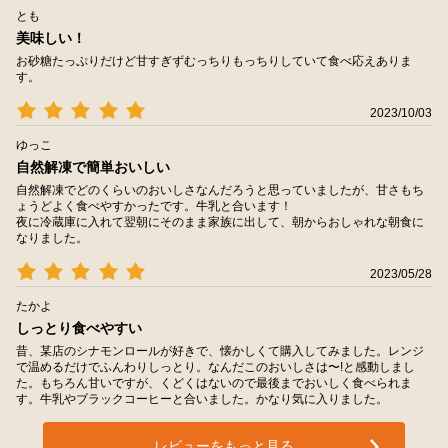
とも
美味しい！
お砂糖たっぷりだけど甘すぎずむっちりもっちりしていて食べ応えありま
す。
2023/10/03
ゆっこ
自然解凍で簡単おいしい
自然解凍でどのくらいのおいしさなんだろうと思っていましたが、甘さもち
ょうどよく食べやすかったです。牛乳と合います！
夜に冷蔵庫に入れて翌朝にそのまま家族に出して、朝からおしゃれな朝食に
なりました。
2023/05/28
たかよ
しっとり食べやすい
昔、某店のシナモンロールが好きで、懐かしくて購入してみました。レンジ
で温めるだけでふんわりしっとり。なんだこのおいしさは〜!と感動しまし
た。もちろん甘いですが、くどくはないので最後までおいしく食べられま
す。牛乳やブラックコーヒーと合いました。かなり気に入りました。
レビューをもっと見る