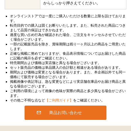
からしっかり押さえてください。
オンラインストアでは一度にご購入いただける数量に上限を設けておりま
す。
転売目的での購入は固くお断りいたします。また、転売された商品につき
まして品質の保証はできかねます。
過度な買い占め行為が確認された場合、ご注文をキャンセルさせていただ
く場合がございます。
一部の記載販売品を除き、賞味期限は残り一ヶ月以上の商品をご用意いた
します。
正確な掲載に努めておりますが、食品表示情報についてはお届けした商品
に記載の掲示を必ずご確認ください。
特売期間および価格は実店舗と異なる場合がございます。
セット販売品の価格は単品購入の合計額と相違がある場合があります。
期間および価格は変更となる場合があります。また、本企画以外でも同一
価格にて販売する場合がございます。
掲載画像や表記等は、急な変更などにより実店舗在庫品やお届け商品と異
なる場合がございます。
ご利用の環境によって画像の色味が実際の商品と多少異なる場合がござい
ます。
その他ご不明な点など
【ご利用ガイド】
をご確認ください。
商品お問い合わせ