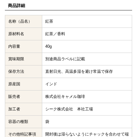
商品詳細
名称（品名）
紅茶
原材料名
紅茶／香料
内容量
40g
賞味期限
別途商品ラベルに記載
保存方法
直射日光、高温多湿を避け常温で保存
原産国
インド
販売者
株式会社キャメル珈琲
加工者
シーク株式会社 本社工場
容器の種類
袋
その他特記事項
開封後は湿らないようにチャックを合わせて端