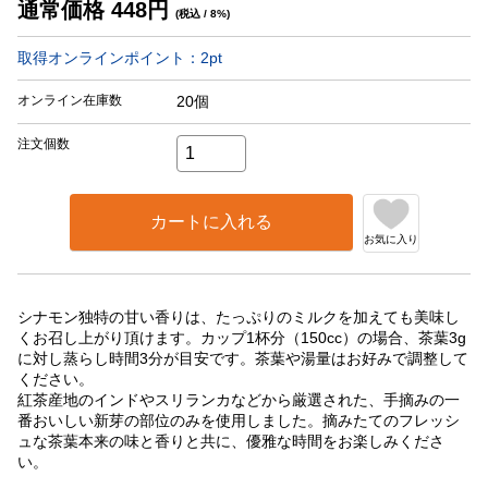
通常価格
448
円
(税込 / 8%)
取得オンラインポイント：
2
pt
オンライン在庫数
20個
注文個数
カートに入れる
お気に入り
シナモン独特の甘い香りは、たっぷりのミルクを加えても美味し
くお召し上がり頂けます。カップ1杯分（150cc）の場合、茶葉3g
に対し蒸らし時間3分が目安です。茶葉や湯量はお好みで調整して
ください。
紅茶産地のインドやスリランカなどから厳選された、手摘みの一
番おいしい新芽の部位のみを使用しました。摘みたてのフレッシ
ュな茶葉本来の味と香りと共に、優雅な時間をお楽しみくださ
い。