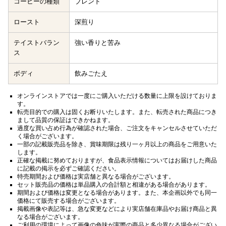
コーヒーの種類
ブレンド
ロースト
深煎り
テイストバラン
強い香りと苦み
ス
ボディ
飲みごたえ
オンラインストアでは一度にご購入いただける数量に上限を設けておりま
す。
転売目的での購入は固くお断りいたします。また、転売された商品につき
まして品質の保証はできかねます。
過度な買い占め行為が確認された場合、ご注文をキャンセルさせていただ
く場合がございます。
一部の記載販売品を除き、賞味期限は残り一ヶ月以上の商品をご用意いた
します。
正確な掲載に努めておりますが、食品表示情報についてはお届けした商品
に記載の掲示を必ずご確認ください。
特売期間および価格は実店舗と異なる場合がございます。
セット販売品の価格は単品購入の合計額と相違がある場合があります。
期間および価格は変更となる場合があります。また、本企画以外でも同一
価格にて販売する場合がございます。
掲載画像や表記等は、急な変更などにより実店舗在庫品やお届け商品と異
なる場合がございます。
ご利用の環境によって画像の色味が実際の商品と多少異なる場合がござい