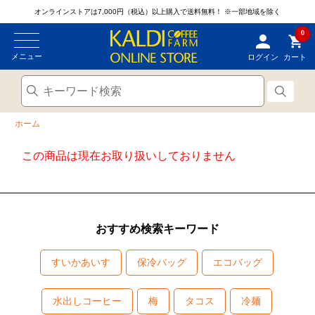
オンラインストアは7,000円（税込）以上購入で送料無料！
※一部地域を除く
0
メニュー
ログイン
カート
ホーム
この商品は現在お取り扱いしておりません
おすすめ検索キーワード
すいかあいす
保冷バッグ
エコバッグ
水出しコーヒー
梅
タコス
冷麺